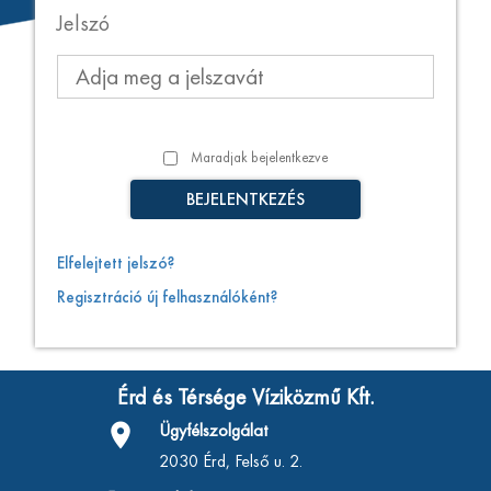
Jelszó
Maradjak bejelentkezve
BEJELENTKEZÉS
Elfelejtett jelszó?
Regisztráció új felhasználóként?
Érd és Térsége Víziközmű Kft.
place
Ügyfélszolgálat
2030 Érd, Felső u. 2.